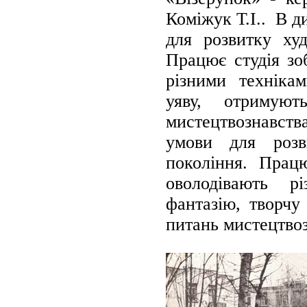
Коміжук Т.І.. В д
для розвитку ху
Працює студія зо
різними техніка
уяву, отримую
мистецтвознавства
умови для розв
покоління. Працю
оволодівають р
фантазію, творчу
питань мистецтвоз