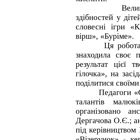
Велика увага
здібностей у діт
словесні ігри «
вірш», «Буріме».
Ця робота розп
знаходила своє 
результат цієї 
гілочка», на засі
поділитися своїми
Педагоги «Світл
талантів малюк
організовано а
Дергачова О.Є.; 
під керівництво
«Візерунок» - ке