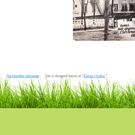
Дистанційне навчання
Site is designed based on "
Klasna Ocinka
".