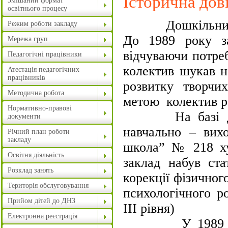
Історична дов
Змішаний формат
освітнього процесу
Дошкільний зак
Режим роботи закладу
До 1989 року з
Мережа груп
відчуваючи потреб
Педагогічні працівники
колектив шукав н
Атестація педагогічних
працівників
розвитку творчих
Методична робота
метою колектив р
Нормативно-правові
На базі дитяч
документи
навчально – вих
Річний план роботи
закладу
школа” № 218 ху
Освітня діяльність
заклад набув ста
Розклад занять
корекції фізичног
Територія обслуговування
психологічного р
Прийом дітей до ДНЗ
ІІІ рівня)
Електронна реєстрація
У 1989 -1992 