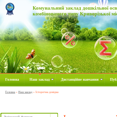
Комунальний заклад дошкільної осві
комбінованого типу Криворізької мі
Головна
Наш заклад
Дистанційне навчання
Пуб
Головна
»
Наш заклад
»
Історична довідка