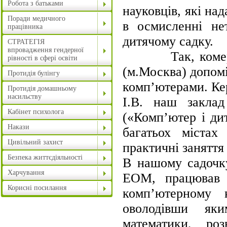
Робота з батьками
науковців, які на
Поради медичного
в осмисленні нет
працівника
дитячому садку.
СТРАТЕГІЯ
впровадження гендерної
Так, комерційн
рівності в сфері освіти
(м.Москва) допомі
Протидія булінгу
комп’ютерами. Ке
Протидія домашньому
насильству
І.В. наш заклад
Кабінет психолога
(«Комп’ютер і ди
Накази
багатьох містах
Цивільний захист
практичні заняття
Безпека життєдіяльності
В нашому садочк
Харчування
ЕОМ, працював в
Корисні посилання
комп’ютерному 
оволодівши як
математики, роз