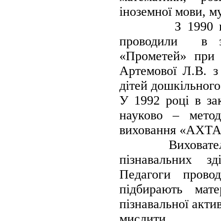
іноземної мови, м
З 1990 по 199
проводили в з
«Прометей» при
Артемової Л.В. з
дітей дошкільного
У 1992 році в за
науково – метод
виховання «АХТАІ
Вихователі ово
пізнавальних зд
Педагоги проводя
підбирають мат
пізнавальної актив
мислити.